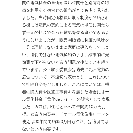
間の電気料金の単価が高い時間帯と別電灯の特
徴を利用する抱合せの販売がとても多く見られ
ました。当時固定価格買い取り制度が開始され
る後には電気の契約による電気の単価に関わら
ず一定の料金で余った電気を売る事ができるよ
うになりましたが、販売開始後に制度の意味を
十分に理解しないままに家庭に導入をしてしま
い、適切ではない電気契約のまま、結果的に光
熱費が下がらないと言う問題が少なくとも起き
ています。公正取引委員会は過去に九州電力の
広告について、不適切な表示とし、これについ
て排除命令をだしました。これについては、機
器の購入費や設置工事費を考慮した場合にオー
ル電化料金「電化deナイト」の訴求として表現
した「ガス併用住宅と比べて年間約10万円お
得」と言う内容や、「オール電化住宅ローンを
使えば30年間で約350万円も節約」は適切では
ないという内容です。